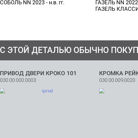
СОБОЛЬ NN 2023 - н.в. гг.
ГАЗЕЛЬ NN 2022 - 
ГАЗЕЛЬ КЛАССИК 
(8482)
20-20-50
С ЭТОЙ ДЕТАЛЬЮ ОБЫЧНО ПОКУ
office@ador.su
Интернет магазин
Где купить
Гарантия и возврат
ПРИВОД ДВЕРИ КРОКО 101
КРОМКА РЕЙ
Стать дилером
030.00.000.0003
030.00.009.0020
О компании
Договор оферты
Новости
Контакты
Акции
© 2001 — 2026 ООО «Адор-перспектива»
Весь текст, изображения: графические, аудио-, видео- и анимационные
файлы, а также их производные, защищены авторским правом и прочими
законами о защите интеллектуальной собственности. Запрещается их