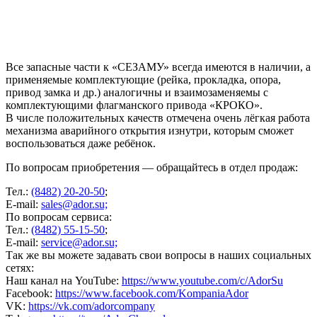
Все запасные части к «СЕЗАМУ» всегда имеются в наличии, а
применяемые комплектующие (рейка, прокладка, опора,
привод замка и др.) аналогичны и взаимозаменяемы с
комплектующими флагманского привода «КРОКО».
В числе положительных качеств отмечена очень лёгкая работа
механизма аварийного открытия изнутри, которым сможет
воспользоваться даже ребёнок.
По вопросам приобретения — обращайтесь в отдел продаж:
Тел.:
(8482) 20-20-50
;
E-mail:
sales@ador.su;
По вопросам сервиса:
Тел.:
(8482) 55-15-50
;
E-mail:
service@ador.su;
Так же вы можете задавать свои вопросы в наших социальных
сетях:
Наш канал на YouTube:
https://www.youtube.com/c/AdorSu
Facebook:
https://www.facebook.com/KompaniaAdor
VK:
https://vk.com/adorcompany